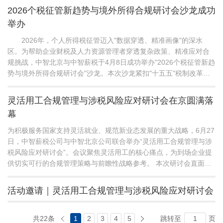
力企业在智慧税务与新法落地的双重环境下稳健前行。 活动开
2026个税征管新趋势与境外所得合规研讨会沙龙成功
场，中智薪税高级咨询顾问李琪老师，首先...
举办
2026年，个人所得税征管迈入"数据穿透、精准画像"的深水
区。为帮助企业财税及人力资源管理者穿透复杂政策、精准应对合
规挑战，中智北京与中智薪税于4月8日成功举办"2026个税征管新趋
势与境外所得合规研讨会"沙龙。本次沙龙紧扣"十五五"税制改革总
体目标，聚焦ITS系统升级与跨境所得申报两大核心议题，为企业梳
理了清晰的合规应对路径与实战策略。 沙龙伊始，中智薪税研
灵活用工合规管理与涉税风险应对研讨会在京圆满落
究发展部高级咨询顾问李琪，以2...
幕
为积极服务国家支持灵活就业、规范新业态发展的重大战略，6月27
日，中智薪税公司与中智北京公司联合举办“灵活用工合规管理与涉
税风险应对研讨会”。会议聚焦灵活用工的核心痛点，为到场企业提
供切实可行的合规管理策略与前瞻性战略参考。 本次研讨会直面企
业在灵活用工实践中面临的合规管理挑战与涉税风险隐患两大核心
难题。中智北京法律服务中心总监罗维，深入解析了新经济形态下
活动邀请｜灵活用工合规管理与涉税风险应对研讨会
灵活用工的趋势与潜在风险，帮助到场企业厘清...
共22条
1
2
3
4
5
跳转至
页