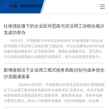
社保强征缴下的企业应对思路与灵活用工涉税合规沙
龙成功举办
6月25日，中智薪税与中智北京联合举办“社保强征缴下的企业
应对思路与灵活用工涉税合规”主题沙龙。本次沙龙聚焦2026年社保
征缴全面由税务部门主导的新形势，围绕社保基数夯实、灵活用工
平台涉税合规等核心议题展开深度探讨，助力企业在智慧税务与新
法落地的双重环境下稳健前行。 活动开场，中智薪税研究发展
部高级咨询顾问李琪老师，首先为大家系统梳理了当前社保强征缴
新增值税法下企业用工模式税务风险识别与成本优化
的整体形势与政策脉络。结合全国统一电子税...
沙龙圆满落幕
2026年4月28日，中智薪税与中智北京联合举办“新增值税
法下企业用工模式税务风险识别与成本优化”主题沙龙。本次沙龙紧
扣新增值税法落地后的用工税务变革，聚焦劳务派遣、劳务外包两
大类用工模式，并对人力资源外包服务（经纪代理服务）的合规边
界与实务要点进行了专题解读，结合最新征管趋势与稽查案例，助